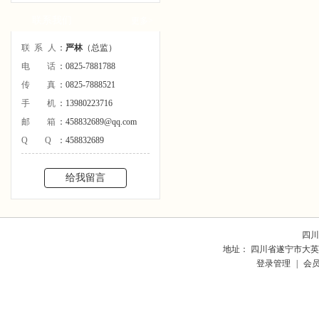
联系我们
更多>
联系人
：
严林
（总监）
电话
：0825-7881788
传真
：0825-7888521
手机
：13980223716
邮箱
：458832689@qq.com
QQ
：458832689
给我留言
四川
地址： 四川省遂宁市大英
登录管理
|
会